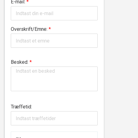
E-mail:
*
Overskrift/Emne:
*
Besked:
*
Træffetid: