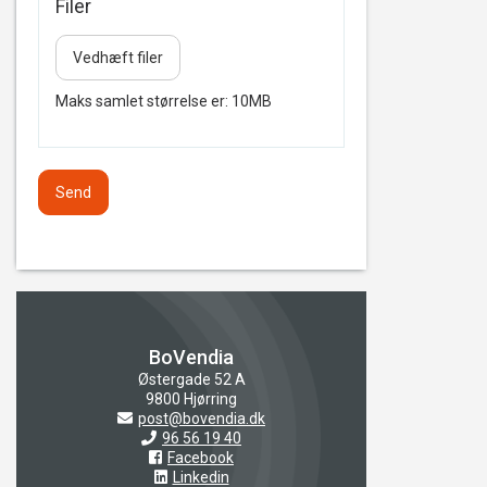
Filer
Vedhæft filer
Maks samlet størrelse er: 10MB
Send
BoVendia
Østergade 52 A
9800 Hjørring
post@bovendia.dk
96 56 19 40
Facebook
Linkedin